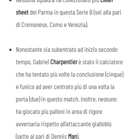
MEDIA
STORE
sheet
del Parma in questa Serie B (sei alla pari
CSR
di Cremonese, Como e Venezia).
MUSEO
ACADEMY
SLO
Nonostante sia subentrato ad inizio secondo
tempo, Gabriel
Charpentier
è stato il calciatore
LAVORA CON NOI
LEGENDS
che ha tentato più volte la conclusione (cinque)
INFORMATIVA FINANZIARIA
PARTNER
e l’unico ad aver centrato più di una volta la
porta (due) in questo match. Inoltre, nessuno
ha giocato più palloni in area di rigore
avversaria rispetto all’attaccante gialloblù
(sette al pari di Dennis
Man
).