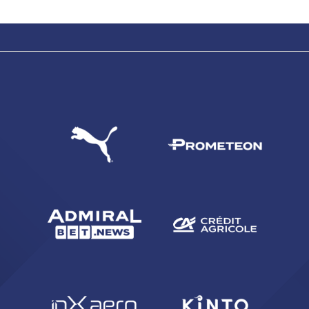
CERCA
sempre abilitati
abilitato
ACCETTA E SALVA