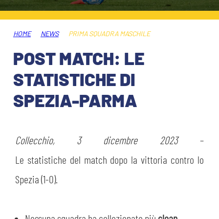
HOSPITALITY
BIGLIETTI
GIOVANILE FEMMINILE
MUSEUM CLUB EXPERIENCE
HOME
NEWS
PRIMA SQUADRA MASCHILE
ABBONAMENTI
SHOP
POST MATCH: LE
INFO BIGLIETTI
STATISTICHE DI
ESPORTS
SPEZIA-PARMA
TARDINI CARD
IL CLUB
INFORMAZIONI ACCREDITI
ORGANIGRAMMA
Collecchio, 3 dicembre 2023
–
FLASH NEWS
TRASFERTE
Le statistiche del match dopo la vittoria contro lo
STORIA
Spezia (1-0).
STADIO TARDINI
TICKET GIFT CARD
MUTTI TRAINING CENTER
Nessuna squadra ha collezionato più
clean