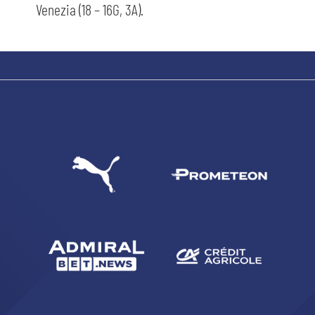
Venezia (18 – 16G, 3A).