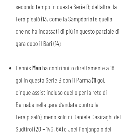
secondo tempo in questa Serie B; dall’altra, la
CERCA
Feralpisalò (13, come la Sampdoria) è quella
che ne ha incassati di più in questo parziale di
gara dopo il Bari (14).
Dennis
Man
ha contribuito direttamente a 16
gol in questa Serie B con il Parma (11 gol,
sempre abilitati
cinque assist incluso quello per la rete di
abilitato
Bernabé nella gara d’andata contro la
Feralpisalò), meno solo di Daniele Casiraghi del
ACCETTA E SALVA
Sudtirol (20 – 14G, 6A) e Joel Pohjanpalo del