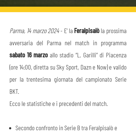
HOSPITALITY
BIGLIETTI
GIOVANILE FEMMINILE
MUSEUM CLUB EXPERIENCE
ABBONAMENTI
Parma, 14 marzo 2024
- E’ la
Feralpisalò
la prossima
SHOP
INFO BIGLIETTI
avversaria del Parma nel match in programma
ESPORTS
sabato 16 marzo
allo stadio “L. Garilli” di Piacenza
TARDINI CARD
(ore 14:00, diretta su Sky Sport, Dazn e Now) e valido
IL CLUB
per la trentesima giornata del campionato Serie
INFORMAZIONI ACCREDITI
ORGANIGRAMMA
BKT.
FLASH NEWS
TRASFERTE
Ecco le statistiche e i precedenti del match.
STORIA
STADIO TARDINI
TICKET GIFT CARD
MUTTI TRAINING CENTER
Secondo confronto in Serie B tra Feralpisalò e