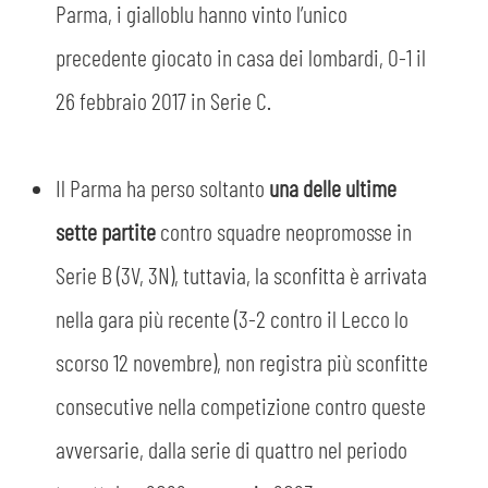
MEDIA
Parma, i gialloblu hanno vinto l’unico
STORE
precedente giocato in casa dei lombardi, 0-1 il
CSR
MUSEO
26 febbraio 2017 in Serie C.
ACADEMY
SLO
Il Parma ha perso soltanto
una delle ultime
LAVORA CON NOI
LEGENDS
sette partite
contro squadre neopromosse in
Serie B (3V, 3N), tuttavia, la sconfitta è arrivata
INFORMATIVA FINANZIARIA
PARTNER
nella gara più recente (3-2 contro il Lecco lo
scorso 12 novembre), non registra più sconfitte
consecutive nella competizione contro queste
avversarie, dalla serie di quattro nel periodo