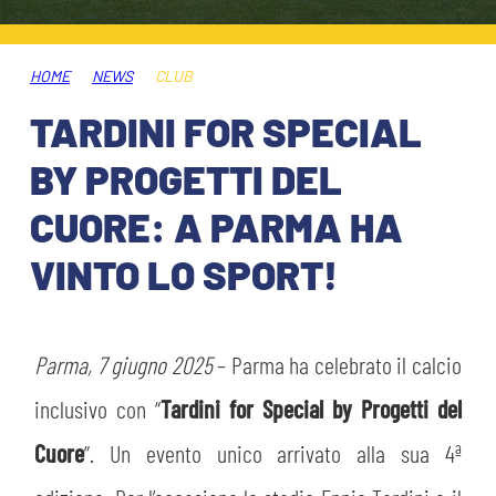
HOSPITALITY
BIGLIETTI
GIOVANILE FEMMINILE
MUSEUM CLUB EXPERIENCE
HOME
NEWS
CLUB
ABBONAMENTI
SHOP
TARDINI FOR SPECIAL
INFO BIGLIETTI
BY PROGETTI DEL
ESPORTS
CUORE: A PARMA HA
TARDINI CARD
VINTO LO SPORT!
IL CLUB
INFORMAZIONI ACCREDITI
ORGANIGRAMMA
FLASH NEWS
TRASFERTE
Parma, 7 giugno 2025
– Parma ha celebrato il calcio
STORIA
inclusivo con “
Tardini for Special by Progetti del
STADIO TARDINI
TICKET GIFT CARD
MUTTI TRAINING CENTER
Cuore
”. Un evento unico arrivato alla sua 4ª