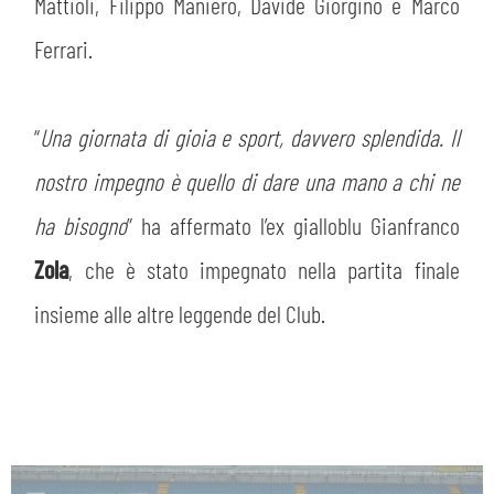
Mattioli, Filippo Maniero, Davide Giorgino e Marco
Ferrari.
“
Una giornata di gioia e sport, davvero splendida. Il
nostro impegno è quello di dare una mano a chi ne
sempre abilitati
ha bisogno
” ha affermato l’ex gialloblu Gianfranco
Zola
, che è stato impegnato nella partita finale
abilitato
insieme alle altre leggende del Club.
ACCETTA E SALVA