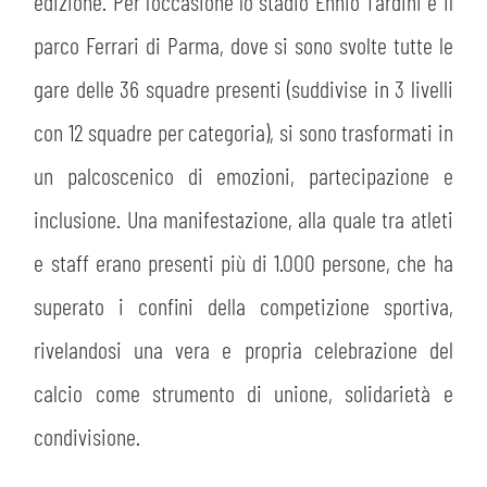
MEDIA
edizione. Per l’occasione lo stadio Ennio Tardini e il
STORE
parco Ferrari di Parma, dove si sono svolte tutte le
CSR
gare delle 36 squadre presenti (suddivise in 3 livelli
MUSEO
con 12 squadre per categoria), si sono trasformati in
ACADEMY
SLO
un palcoscenico di emozioni, partecipazione e
inclusione. Una manifestazione, alla quale tra atleti
LAVORA CON NOI
LEGENDS
e staff erano presenti più di 1.000 persone, che ha
INFORMATIVA FINANZIARIA
PARTNER
superato i confini della competizione sportiva,
rivelandosi una vera e propria celebrazione del
calcio come strumento di unione, solidarietà e
condivisione.