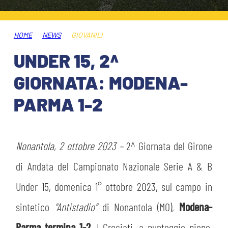
HOSPITALITY
BIGLIETTI
GIOVANILE FEMMINILE
MUSEUM CLUB EXPERIENCE
HOME
NEWS
GIOVANILI
ABBONAMENTI
SHOP
UNDER 15, 2^
INFO BIGLIETTI
GIORNATA: MODENA-
ESPORTS
PARMA 1-2
TARDINI CARD
IL CLUB
INFORMAZIONI ACCREDITI
ORGANIGRAMMA
Nonantola, 2 ottobre 2023
–
2^ Giornata del Girone
FLASH NEWS
TRASFERTE
di Andata del Campionato Nazionale Serie A & B
STORIA
Under 15, domenica 1° ottobre 2023, sul campo in
STADIO TARDINI
TICKET GIFT CARD
sintetico
“Antistadio”
di Nonantola (MO),
Modena-
MUTTI TRAINING CENTER
Parma termina 1-2
. I Crociati, a punteggio pieno,