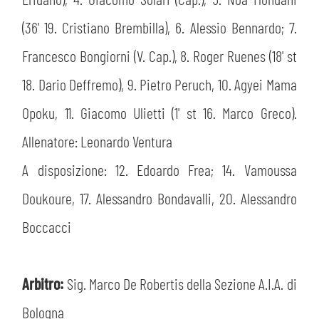
(36' 19. Cristiano Brembilla), 6. Alessio Bennardo; 7.
Francesco Bongiorni (V. Cap.), 8. Roger Ruenes (18' st
18. Dario Deffremo), 9. Pietro Peruch, 10. Agyei Mama
sempre abilitati
Opoku, 11. Giacomo Ulietti (1' st 16. Marco Greco).
Allenatore: Leonardo Ventura
abilitato
A disposizione: 12. Edoardo Frea; 14. Vamoussa
Doukoure, 17. Alessandro Bondavalli, 20. Alessandro
ACCETTA E SALVA
Boccacci
Arbitro:
Sig. Marco De Robertis della Sezione A.I.A. di
Bologna