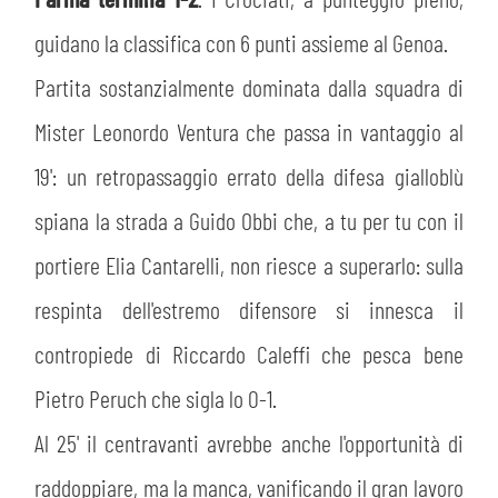
MEDIA
STORE
guidano la classifica con 6 punti assieme al Genoa.
CSR
Partita sostanzialmente dominata dalla squadra di
MUSEO
Mister Leonordo Ventura che passa in vantaggio al
ACADEMY
SLO
19': un retropassaggio errato della difesa gialloblù
spiana la strada a Guido Obbi che, a tu per tu con il
LAVORA CON NOI
LEGENDS
portiere Elia Cantarelli, non riesce a superarlo: sulla
INFORMATIVA FINANZIARIA
PARTNER
respinta dell'estremo difensore si innesca il
contropiede di Riccardo Caleffi che pesca bene
Pietro Peruch che sigla lo 0-1.
Al 25' il centravanti avrebbe anche l'opportunità di
raddoppiare, ma la manca, vanificando il gran lavoro