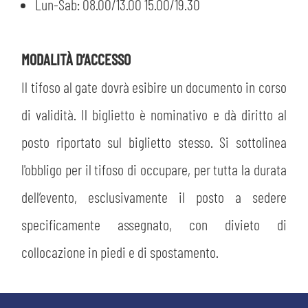
Lun-Sab: 08.00/13.00 15.00/19.30
CERCA
MODALITÀ D’ACCESSO
Il tifoso al gate dovrà esibire un documento in corso
di validità. Il biglietto è nominativo e dà diritto al
posto riportato sul biglietto stesso. Si sottolinea
sempre abilitati
l'obbligo per il tifoso di occupare, per tutta la durata
abilitato
dell’evento, esclusivamente il posto a sedere
specificamente assegnato, con divieto di
ACCETTA E SALVA
collocazione in piedi e di spostamento.