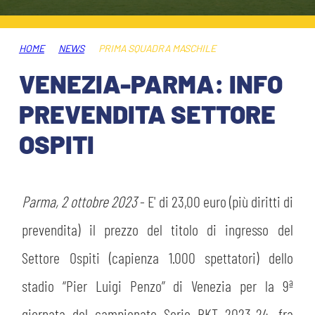
HOSPITALITY
BIGLIETTI
GIOVANILE FEMMINILE
MUSEUM CLUB EXPERIENCE
HOME
NEWS
PRIMA SQUADRA MASCHILE
ABBONAMENTI
SHOP
VENEZIA-PARMA: INFO
INFO BIGLIETTI
PREVENDITA SETTORE
ESPORTS
OSPITI
TARDINI CARD
IL CLUB
INFORMAZIONI ACCREDITI
ORGANIGRAMMA
Parma, 2 ottobre 2023
- E' di 23,00 euro (più diritti di
FLASH NEWS
TRASFERTE
prevendita) il prezzo del titolo di ingresso del
STORIA
Settore Ospiti (capienza 1.000 spettatori) dello
STADIO TARDINI
TICKET GIFT CARD
stadio “Pier Luigi Penzo” di Venezia per la 9ª
MUTTI TRAINING CENTER
giornata del campionato Serie BKT 2023-24, fra