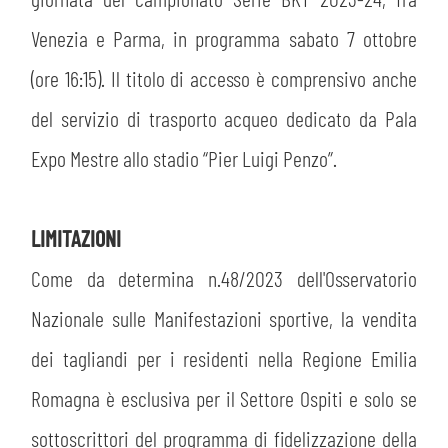
MEDIA
STORE
Venezia e Parma, in programma sabato 7 ottobre
CSR
(ore 16:15). Il titolo di accesso è comprensivo anche
MUSEO
del servizio di trasporto acqueo dedicato da Pala
ACADEMY
SLO
Expo Mestre allo stadio “Pier Luigi Penzo”.
LAVORA CON NOI
LEGENDS
LIMITAZIONI
INFORMATIVA FINANZIARIA
PARTNER
Come da determina n.48/2023 dell'Osservatorio
Nazionale sulle Manifestazioni sportive, la vendita
dei tagliandi per i residenti nella Regione Emilia
Romagna è esclusiva per il Settore Ospiti e solo se
sottoscrittori del programma di fidelizzazione della