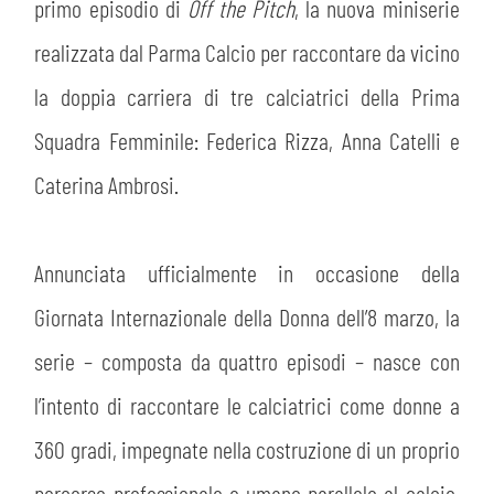
MEDIA
primo episodio di
Off the Pitch
, la nuova miniserie
STORE
realizzata dal Parma Calcio per raccontare da vicino
CSR
MUSEO
la doppia carriera di tre calciatrici della Prima
Squadra Femminile: Federica Rizza, Anna Catelli e
ACADEMY
SLO
Caterina Ambrosi.
LAVORA CON NOI
LEGENDS
Annunciata ufficialmente in occasione della
INFORMATIVA FINANZIARIA
PARTNER
Giornata Internazionale della Donna dell’8 marzo, la
serie – composta da quattro episodi – nasce con
l’intento di raccontare le calciatrici come donne a
360 gradi, impegnate nella costruzione di un proprio
percorso professionale e umano parallelo al calcio,