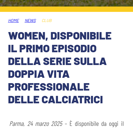
HOSPITALITY
BIGLIETTI
GIOVANILE FEMMINILE
MUSEUM CLUB EXPERIENCE
HOME
NEWS
CLUB
ABBONAMENTI
SHOP
WOMEN, DISPONIBILE
INFO BIGLIETTI
IL PRIMO EPISODIO
ESPORTS
DELLA SERIE SULLA
TARDINI CARD
DOPPIA VITA
IL CLUB
INFORMAZIONI ACCREDITI
PROFESSIONALE
ORGANIGRAMMA
FLASH NEWS
TRASFERTE
DELLE CALCIATRICI
STORIA
STADIO TARDINI
TICKET GIFT CARD
MUTTI TRAINING CENTER
Parma, 24 marzo 2025
– È disponibile da oggi il