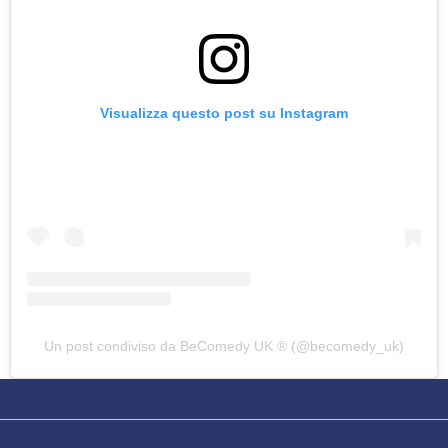
abilitato
ACCETTA E SALVA
Visualizza questo post su Instagram
Un post condiviso da BeComedy UK ®️ (@becomedy_uk)