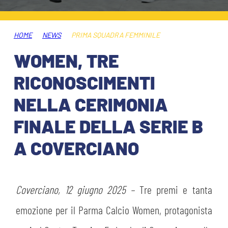
HOSPITALITY
BIGLIETTI
GIOVANILE FEMMINILE
MUSEUM CLUB EXPERIENCE
HOME
NEWS
PRIMA SQUADRA FEMMINILE
ABBONAMENTI
SHOP
WOMEN, TRE
INFO BIGLIETTI
RICONOSCIMENTI
ESPORTS
NELLA CERIMONIA
TARDINI CARD
FINALE DELLA SERIE B
IL CLUB
INFORMAZIONI ACCREDITI
A COVERCIANO
ORGANIGRAMMA
FLASH NEWS
TRASFERTE
STORIA
Coverciano, 12 giugno 2025 –
Tre premi e tanta
STADIO TARDINI
TICKET GIFT CARD
MUTTI TRAINING CENTER
emozione per il Parma Calcio Women, protagonista