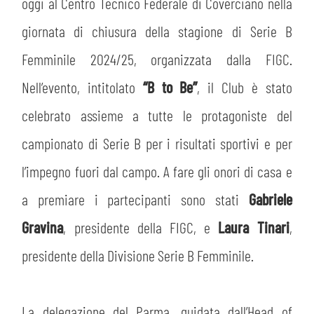
MEDIA
oggi al Centro Tecnico Federale di Coverciano nella
STORE
giornata di chiusura della stagione di Serie B
CSR
MUSEO
Femminile 2024/25, organizzata dalla FIGC.
Nell’evento, intitolato
“B to Be”
, il Club è stato
ACADEMY
SLO
celebrato assieme a tutte le protagoniste del
LAVORA CON NOI
campionato di Serie B per i risultati sportivi e per
LEGENDS
l’impegno fuori dal campo. A fare gli onori di casa e
INFORMATIVA FINANZIARIA
PARTNER
a premiare i partecipanti sono stati
Gabriele
Gravina
, presidente della FIGC, e
Laura Tinari
,
presidente della Divisione Serie B Femminile.
La delegazione del Parma, guidata dall’Head of