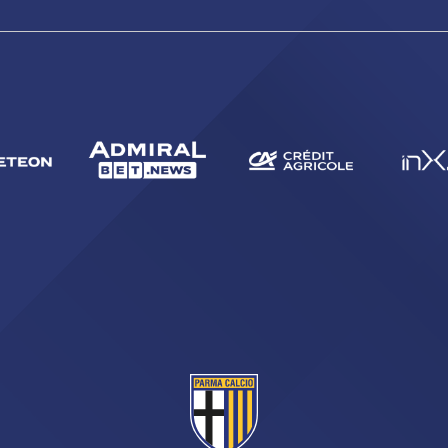
CERCA
sempre abilitati
abilitato
ACCETTA E SALVA