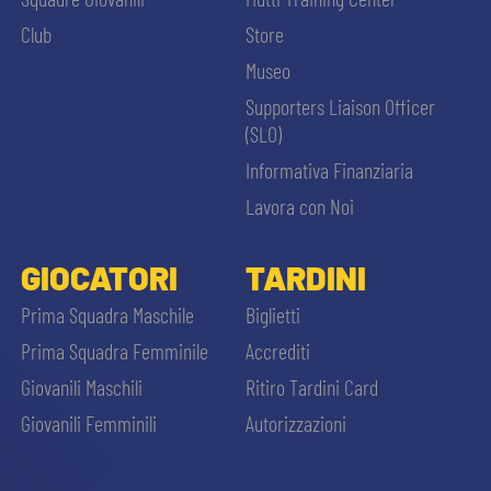
MEDIA
STORE
Club
Store
Museo
CSR
MUSEO
Supporters Liaison Officer
(SLO)
ACADEMY
SLO
Informativa Finanziaria
Lavora con Noi
LAVORA CON NOI
LEGENDS
GIOCATORI
TARDINI
CERCA
INFORMATIVA FINANZIARIA
PARTNER
Prima Squadra Maschile
Biglietti
Prima Squadra Femminile
Accrediti
Giovanili Maschili
Ritiro Tardini Card
Giovanili Femminili
Autorizzazioni