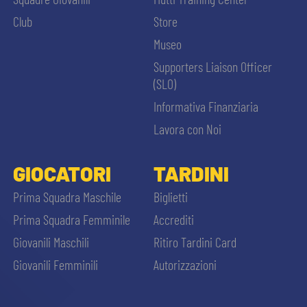
MEDIA
STORE
Club
Store
Museo
CSR
MUSEO
Supporters Liaison Officer
(SLO)
ACADEMY
SLO
Informativa Finanziaria
Lavora con Noi
LAVORA CON NOI
LEGENDS
GIOCATORI
TARDINI
CERCA
INFORMATIVA FINANZIARIA
PARTNER
Prima Squadra Maschile
Biglietti
Prima Squadra Femminile
Accrediti
Giovanili Maschili
Ritiro Tardini Card
Giovanili Femminili
Autorizzazioni