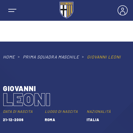
HOME
PRIMA SQUADRA MASCHILE
GIOVANNI LEONI
NEWS
SQUADRE
GIOVANNI
LEONI
PRIMA SQUADRA MASCHILE
STAGIONE
PRIMA SQUADRA FEMMINILE
DATA DI NASCITA
LUOGO DI NASCITA
NAZIONALITÀ
MASCHILE
21-12-2006
ROMA
ITALIA
HOSPITALITY
GIOVANILE MASCHILE
FEMMINILE