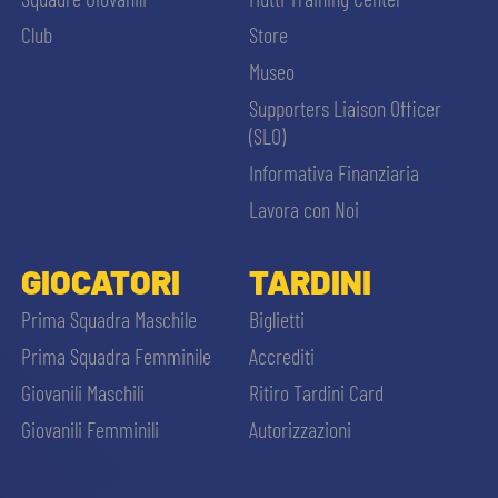
MEDIA
STORE
Club
Store
Museo
CSR
MUSEO
Supporters Liaison Officer
(SLO)
ACADEMY
SLO
Informativa Finanziaria
Lavora con Noi
LAVORA CON NOI
LEGENDS
GIOCATORI
TARDINI
CERCA
INFORMATIVA FINANZIARIA
PARTNER
Prima Squadra Maschile
Biglietti
Prima Squadra Femminile
Accrediti
Giovanili Maschili
Ritiro Tardini Card
Giovanili Femminili
Autorizzazioni