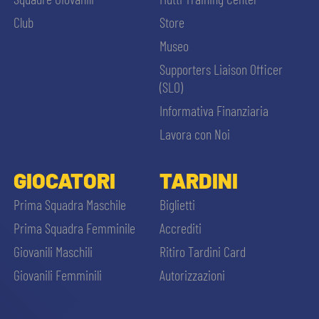
MEDIA
STORE
Club
Store
Museo
CSR
MUSEO
Supporters Liaison Officer
(SLO)
ACADEMY
SLO
Informativa Finanziaria
Lavora con Noi
LAVORA CON NOI
LEGENDS
GIOCATORI
TARDINI
CERCA
INFORMATIVA FINANZIARIA
PARTNER
Prima Squadra Maschile
Biglietti
Prima Squadra Femminile
Accrediti
Giovanili Maschili
Ritiro Tardini Card
Giovanili Femminili
Autorizzazioni