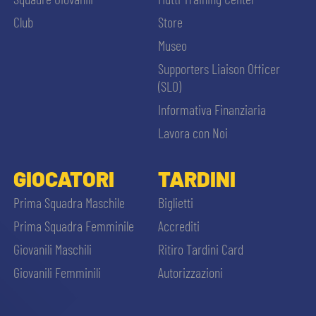
MEDIA
STORE
Club
Store
Museo
CSR
MUSEO
Supporters Liaison Officer
(SLO)
ACADEMY
SLO
Informativa Finanziaria
Lavora con Noi
LAVORA CON NOI
LEGENDS
GIOCATORI
TARDINI
CERCA
INFORMATIVA FINANZIARIA
PARTNER
Prima Squadra Maschile
Biglietti
Prima Squadra Femminile
Accrediti
Giovanili Maschili
Ritiro Tardini Card
Giovanili Femminili
Autorizzazioni