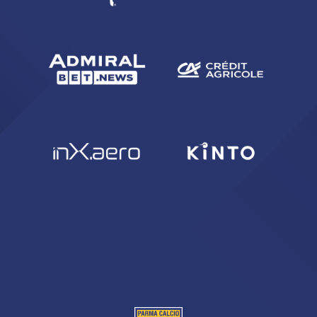
CERCA
sempre abilitati
abilitato