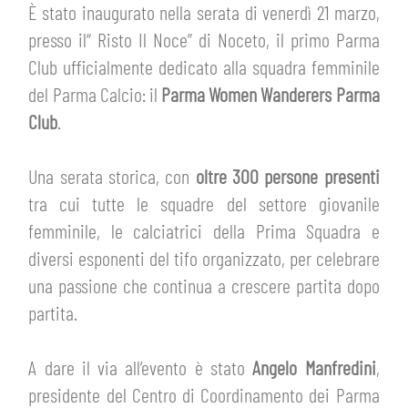
HOSPITALITY
È stato inaugurato nella serata di venerdì 21 marzo,
BIGLIETTI
presso il“ Risto Il Noce” di Noceto, il primo Parma
GIOVANILE FEMMINILE
MUSEUM CLUB EXPERIENCE
Club ufficialmente dedicato alla squadra femminile
ABBONAMENTI
SHOP
del Parma Calcio: il
Parma Women Wanderers Parma
Club
.
INFO BIGLIETTI
ESPORTS
Una serata storica, con
oltre 300 persone presenti
TARDINI CARD
tra cui tutte le squadre del settore giovanile
IL CLUB
femminile, le calciatrici della Prima Squadra e
INFORMAZIONI ACCREDITI
diversi esponenti del tifo organizzato, per celebrare
ORGANIGRAMMA
FLASH NEWS
una passione che continua a crescere partita dopo
TRASFERTE
partita.
STORIA
STADIO TARDINI
TICKET GIFT CARD
A dare il via all’evento è stato
Angelo Manfredini
,
MUTTI TRAINING CENTER
presidente del Centro di Coordinamento dei Parma