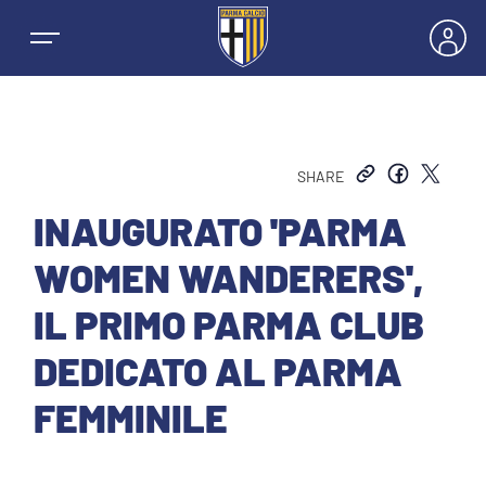
SHARE
NEWS
INAUGURATO 'PARMA
WOMEN WANDERERS',
SQUADRE
IL PRIMO PARMA CLUB
PRIMA SQUADRA MASCHILE
DEDICATO AL PARMA
STAGIONE
FEMMINILE
PRIMA SQUADRA FEMMINILE
MASCHILE
HOSPITALITY
GIOVANILE MASCHILE
FEMMINILE