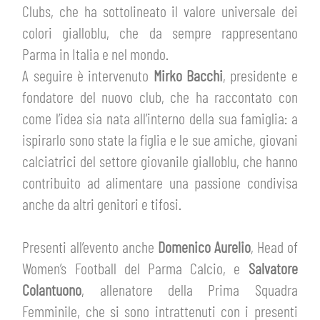
MEDIA
Clubs, che ha sottolineato il valore universale dei
STORE
colori gialloblu, che da sempre rappresentano
CSR
Parma in Italia e nel mondo.
MUSEO
A seguire è intervenuto
Mirko Bacchi
, presidente e
fondatore del nuovo club, che ha raccontato con
ACADEMY
SLO
come l’idea sia nata all’interno della sua famiglia: a
ispirarlo sono state la figlia e le sue amiche, giovani
LAVORA CON NOI
LEGENDS
calciatrici del settore giovanile gialloblu, che hanno
contribuito ad alimentare una passione condivisa
INFORMATIVA FINANZIARIA
PARTNER
anche da altri genitori e tifosi.
Presenti all’evento anche
Domenico Aurelio
, Head of
Women’s Football del Parma Calcio, e
Salvatore
Colantuono
, allenatore della Prima Squadra
Femminile, che si sono intrattenuti con i presenti