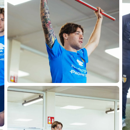
CERCA
sempre abilitati
abilitato
ACCETTA E SALVA