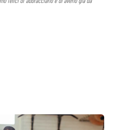
mo felici di abbracciarlo e di averlo già da