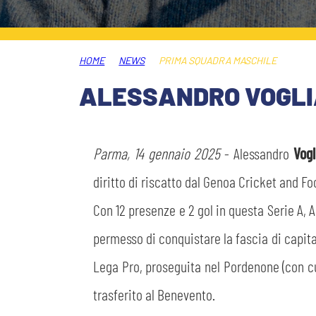
MEDIA
STORE
HOME
NEWS
PRIMA SQUADRA MASCHILE
CSR
MUSEO
ALESSANDRO VOGLI
ACADEMY
SLO
Parma, 14 gennaio 2025
- Alessandro
Vog
LAVORA CON NOI
LEGENDS
diritto di riscatto dal Genoa Cricket and Fo
Con 12 presenze e 2 gol in questa Serie A, A
INFORMATIVA FINANZIARIA
PARTNER
permesso di conquistare la fascia di capitan
Lega Pro, proseguita nel Pordenone (con cui
trasferito al Benevento.