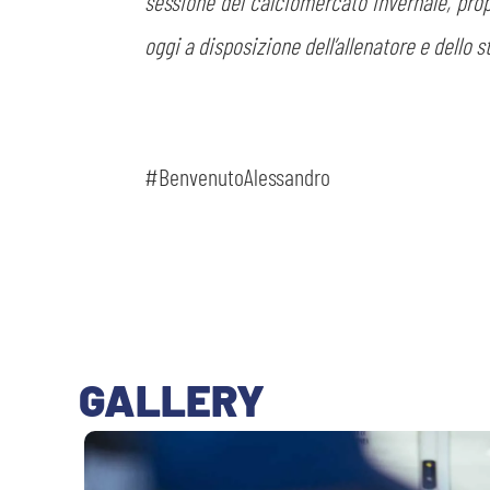
sessione del calciomercato invernale, propr
oggi a disposizione dell’allenatore e dello s
#BenvenutoAlessandro
GALLERY