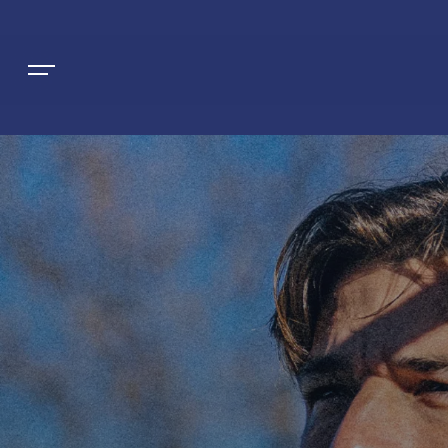
NEWS
SQUADRE
PRIMA SQUADRA MASCHILE
STAGIONE
PRIMA SQUADRA FEMMINILE
MASCHILE
HOSPITALITY