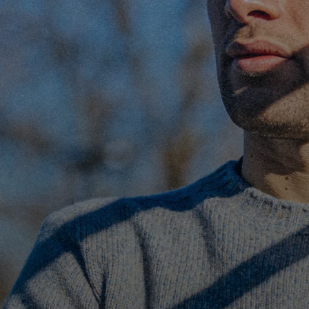
GIOVANILE MASCHILE
FEMMINILE
HOSPITALITY
BIGLIETTI
GIOVANILE FEMMINILE
MUSEUM CLUB EXPERIENCE
ABBONAMENTI
SHOP
INFO BIGLIETTI
ESPORTS
TARDINI CARD
IL CLUB
INFORMAZIONI ACCREDITI
ORGANIGRAMMA
FLASH NEWS
TRASFERTE
STORIA
STADIO TARDINI
TICKET GIFT CARD
MUTTI TRAINING CENTER