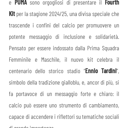
MEDIA
e
PUMA
sono orgogliosi di presentare il
Fourth
STORE
Kit
per la stagione 2024/25, una divisa speciale che
CSR
MUSEO
trascende i confini del calcio per promuovere un
potente messaggio di inclusione e solidarietà.
ACADEMY
SLO
Pensato per essere indossato dalla Prima Squadra
LAVORA CON NOI
LEGENDS
Femminile e Maschile, il nuovo kit celebra il
centenario dello storico stadio “
Ennio Tardini
”,
INFORMATIVA FINANZIARIA
PARTNER
simbolo della tradizione gialloblu, e, ancor di più, si
fa portavoce di un messaggio forte e chiaro: il
calcio può essere uno strumento di cambiamento,
capace di accendere i riflettori su tematiche sociali
di grande importanza.