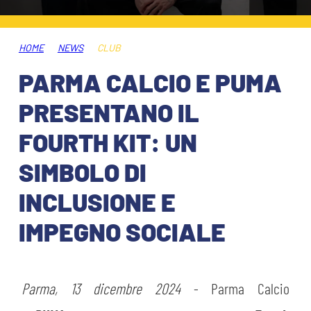
HOSPITALITY
BIGLIETTI
GIOVANILE FEMMINILE
MUSEUM CLUB EXPERIENCE
HOME
NEWS
CLUB
ABBONAMENTI
SHOP
PARMA CALCIO E PUMA
INFO BIGLIETTI
PRESENTANO IL
ESPORTS
FOURTH KIT: UN
TARDINI CARD
SIMBOLO DI
IL CLUB
INFORMAZIONI ACCREDITI
INCLUSIONE E
ORGANIGRAMMA
FLASH NEWS
TRASFERTE
IMPEGNO SOCIALE
STORIA
STADIO TARDINI
TICKET GIFT CARD
MUTTI TRAINING CENTER
Parma, 13 dicembre 2024
- Parma Calcio