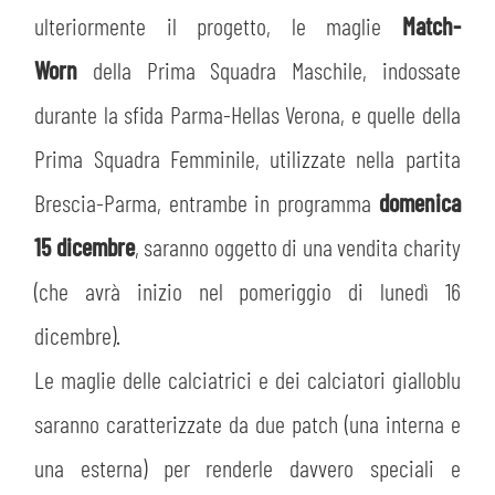
ulteriormente il progetto, le maglie
Match-
Worn
della Prima Squadra Maschile, indossate
durante la sfida Parma-Hellas Verona, e quelle della
CERCA
Prima Squadra Femminile, utilizzate nella partita
Brescia-Parma, entrambe in programma
domenica
15 dicembre
, saranno oggetto di una vendita charity
(che avrà inizio nel pomeriggio di lunedì 16
dicembre).
sempre abilitati
Le maglie delle calciatrici e dei calciatori gialloblu
abilitato
saranno caratterizzate da due patch (una interna e
una esterna) per renderle davvero speciali e
ACCETTA E SALVA