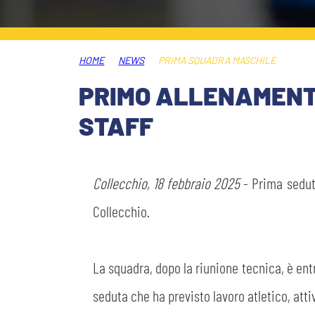
MEDIA
STORE
HOME
NEWS
PRIMA SQUADRA MASCHILE
CSR
MUSEO
PRIMO ALLENAMENTO 
STAFF
ACADEMY
SLO
LAVORA CON NOI
LEGENDS
Collecchio, 18 febbraio 2025
- Prima seduta
INFORMATIVA FINANZIARIA
Collecchio.
PARTNER
La squadra, dopo la riunione tecnica, è entr
seduta che ha previsto lavoro atletico, att