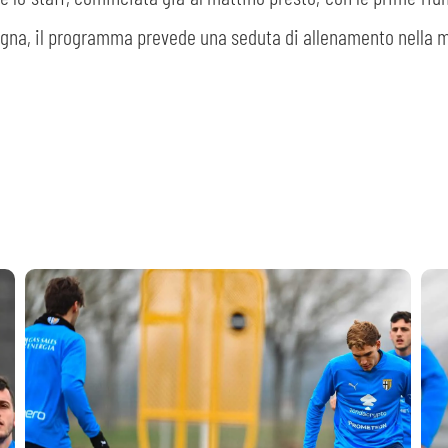
logna, il programma prevede una seduta di allenamento nella m
CERCA
sempre abilitati
abilitato
ACCETTA E SALVA